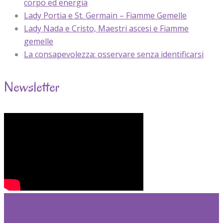
corpo ed energia
Lady Portia e St. Germain – Fiamme Gemelle
Lady Nada e Cristo, Maestri ascesi e Fiamme
gemelle
La consapevolezza: osservare senza identificarsi
Newsletter