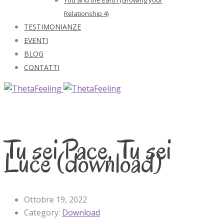
Relationship 4)
TESTIMONIANZE
EVENTI
BLOG
CONTATTI
Tu sei Pace, Tu sei
Luce (download)
Ottobre 19, 2022
Category:
Download