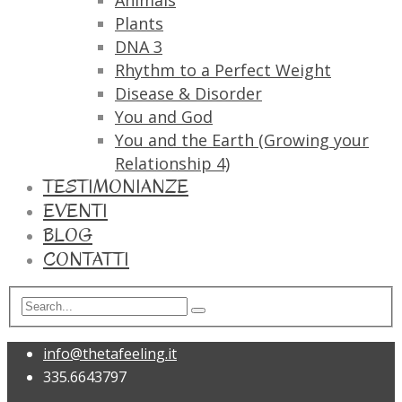
Animals
Plants
DNA 3
Rhythm to a Perfect Weight
Disease & Disorder
You and God
You and the Earth (Growing your
Relationship 4)
TESTIMONIANZE
EVENTI
BLOG
CONTATTI
info@thetafeeling.it
335.6643797