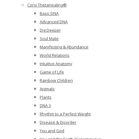
Corsi ThetaHealing®
Basic DNA
Advanced DNA
Dig Deeper
Soul Mate
Manifesting & Abundance
World Relations
Intuitive Anatomy
Game of Life
Rainbow Children
Animals
Plants
DNA 3
Rhythm to a Perfect Weight
Disease & Disorder
You and God
You and the Earth (Growing your