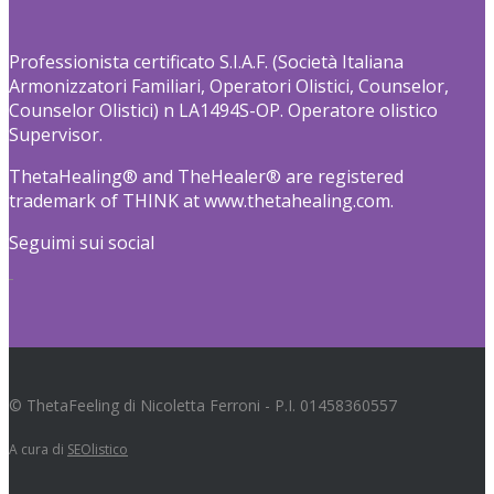
Professionista certificato S.I.A.F. (Società Italiana
Armonizzatori Familiari, Operatori Olistici, Counselor,
Counselor Olistici) n LA1494S-OP. Operatore olistico
Supervisor.
ThetaHealing® and TheHealer® are registered
trademark of THINK at www.thetahealing.com.
Seguimi sui social
© ThetaFeeling di Nicoletta Ferroni - P.I. 01458360557
A cura di
SEOlistico