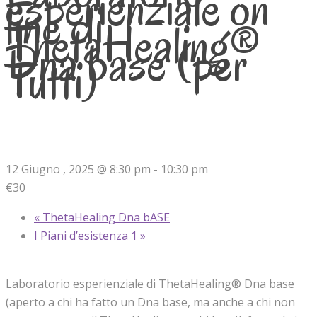
esperienziale on
line di
ThetaHealing®
Dna base (per
Tutti)
12 Giugno , 2025 @ 8:30 pm
-
10:30 pm
€30
«
ThetaHealing Dna bASE
I Piani d’esistenza 1
»
Laboratorio esperienziale di ThetaHealing® Dna base
(aperto a chi ha fatto un Dna base, ma anche a chi non