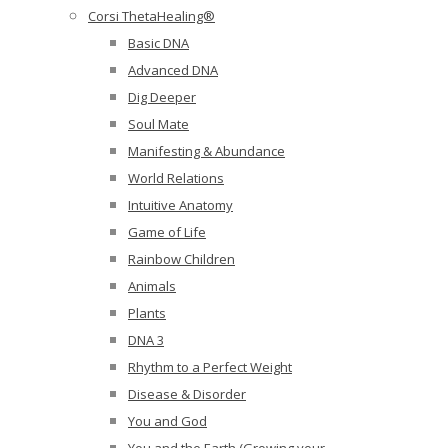
Corsi ThetaHealing®
Basic DNA
Advanced DNA
Dig Deeper
Soul Mate
Manifesting & Abundance
World Relations
Intuitive Anatomy
Game of Life
Rainbow Children
Animals
Plants
DNA 3
Rhythm to a Perfect Weight
Disease & Disorder
You and God
You and the Earth (Growing your