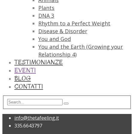
Animals
Plants
DNA 3
Rhythm to a Perfect Weight
Disease & Disorder
You and God
You and the Earth (Growing your
Relationship 4)
TESTIMONIANZE
EVENTI
BLOG
CONTATTI
info@thetafeeling.it
335.6643797