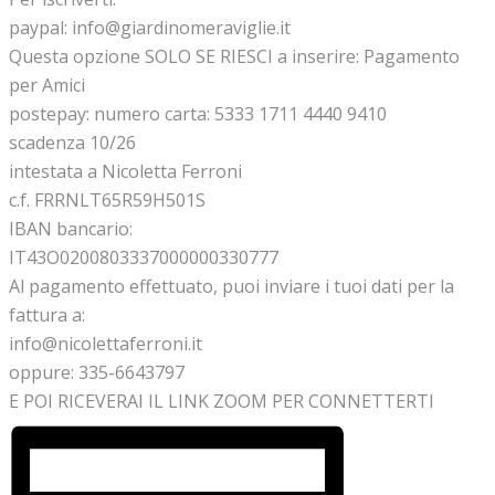
paypal: info@giardinomeraviglie.it
Questa opzione SOLO SE RIESCI a inserire: Pagamento
per Amici
postepay: numero carta: 5333 1711 4440 9410
scadenza 10/26
intestata a Nicoletta Ferroni
c.f. FRRNLT65R59H501S
IBAN bancario:
IT43O0200803337000000330777
Al pagamento effettuato, puoi inviare i tuoi dati per la
fattura a:
info@nicolettaferroni.it
oppure: 335-6643797
E POI RICEVERAI IL LINK ZOOM PER CONNETTERTI