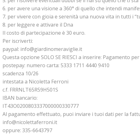
5. per risolvere eventuali dubbi se li hai su quello che ti st
6. per avere una visione a 360° di quello che intendi manif
7. per vivere con gioia e serenità una nuova vita in tutti i “t
8. per leggere e attivare il Dna
Il costo di partecipazione è 30 euro.
Per iscriverti:
paypal: info@giardinomeraviglie.it
Questa opzione SOLO SE RIESCI a inserire: Pagamento per
postepay: numero carta: 5333 1711 4440 9410
scadenza 10/26
intestata a Nicoletta Ferroni
c.f. FRRNLT65R59H501S
IBAN bancario:
IT43O0200803337000000330777
Al pagamento effettuato, puoi inviare i tuoi dati per la fatt
info@nicolettaferroni.it
oppure: 335-6643797