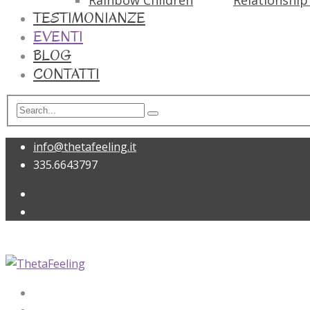
Rainbow Children
Relationship 
TESTIMONIANZE
EVENTI
BLOG
CONTATTI
info@thetafeeling.it
335.6643797