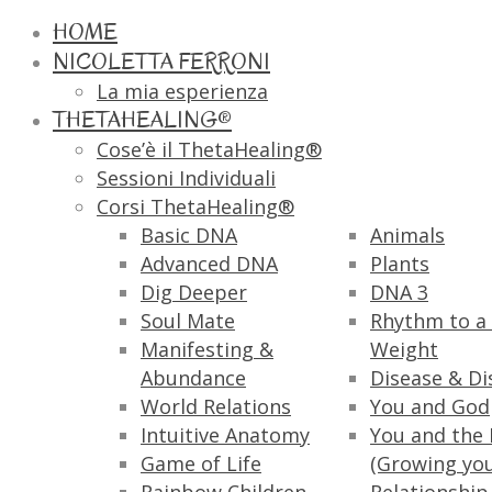
HOME
NICOLETTA FERRONI
La mia esperienza
THETAHEALING®
Cose’è il ThetaHealing®
Sessioni Individuali
Corsi ThetaHealing®
Basic DNA
Animals
Advanced DNA
Plants
Dig Deeper
DNA 3
Soul Mate
Rhythm to a 
Manifesting &
Weight
Abundance
Disease & Di
World Relations
You and God
Intuitive Anatomy
You and the 
Game of Life
(Growing yo