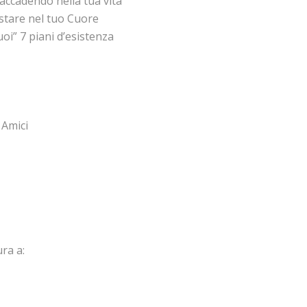
a accadendo nella tua vita
estare nel tuo Cuore
uoi” 7 piani d’esistenza
 Amici
ura a: