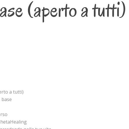
se (aperto a tutti)
to a tutti)
a base
orso
 ThetaHealing