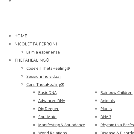
HOME
NICOLETTA FERRONI
La mia esperienza
THETAHEALING®
Cose’è il ThetaHealing®
Sessioni Individuali
Corsi ThetaHealing®
Basic DNA
Rainbow Children
Advanced DNA
Animals
Dig Deeper
Plants
Soul Mate
DNA 3
Manifesting & Abundance
Rhythm to a Perfe
World Relations
Disease & Disorde