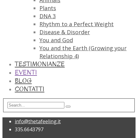
Animals
Plants
DNA 3
Rhythm to a Perfect Weight
Disease & Disorder
You and God
You and the Earth (Growing your
Relationship 4)
TESTIMONIANZE
EVENTI
BLOG
CONTATTI
info@thetafeeling.it
335.6643797