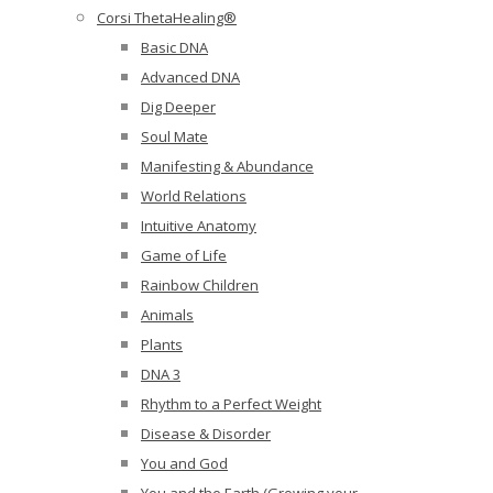
Corsi ThetaHealing®
Basic DNA
Advanced DNA
Dig Deeper
Soul Mate
Manifesting & Abundance
World Relations
Intuitive Anatomy
Game of Life
Rainbow Children
Animals
Plants
DNA 3
Rhythm to a Perfect Weight
Disease & Disorder
You and God
You and the Earth (Growing your