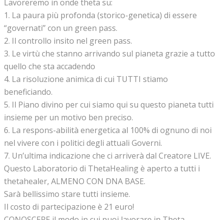
Lavoreremo in onde theta su:
1. La paura più profonda (storico-genetica) di essere
“governati” con un green pass.
2. Il controllo insito nel green pass.
3. Le virtù che stanno arrivando sul pianeta grazie a tutto
quello che sta accadendo
4. La risoluzione animica di cui TUTTI stiamo
beneficiando.
5. Il Piano divino per cui siamo qui su questo pianeta tutti
insieme per un motivo ben preciso.
6. La respons-abilità energetica al 100% di ognuno di noi
nel vivere con i politici degli attuali Governi.
7. Un’ultima indicazione che ci arriverà dal Creatore LIVE.
Questo Laboratorio di ThetaHealing è aperto a tutti i
thetahealer, ALMENO CON DNA BASE.
Sarà bellissimo stare tutti insieme.
Il costo di partecipazione è 21 euro!
CONOSCERE il modo in cui puoi lavorare in Theta