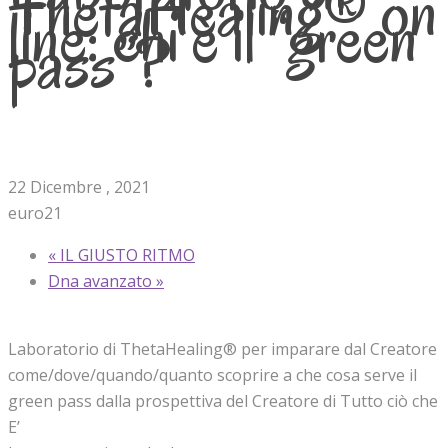
ThetaHealing® on
line: chi è il “green
pass”?
22 Dicembre , 2021
euro21
«
IL GIUSTO RITMO
Dna avanzato
»
Laboratorio di ThetaHealing® per imparare dal Creatore
come/dove/quando/quanto scoprire a che cosa serve il
green pass dalla prospettiva del Creatore di Tutto ciò che
E’