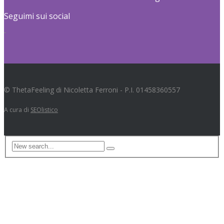
Seguimi sui social
© ThetaFeeling di Nicoletta Ferroni - P.I. 01458360557
A cura di
SEOlistico