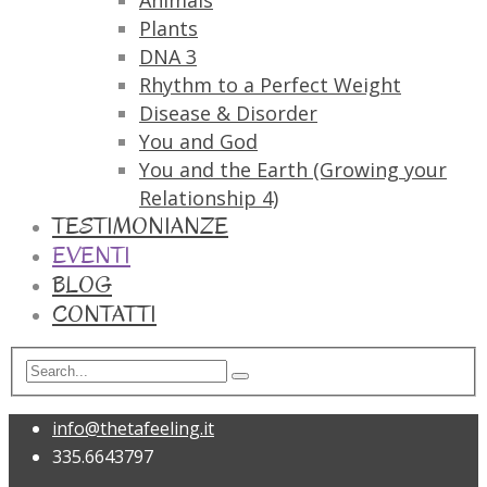
Animals
Plants
DNA 3
Rhythm to a Perfect Weight
Disease & Disorder
You and God
You and the Earth (Growing your
Relationship 4)
TESTIMONIANZE
EVENTI
BLOG
CONTATTI
info@thetafeeling.it
335.6643797