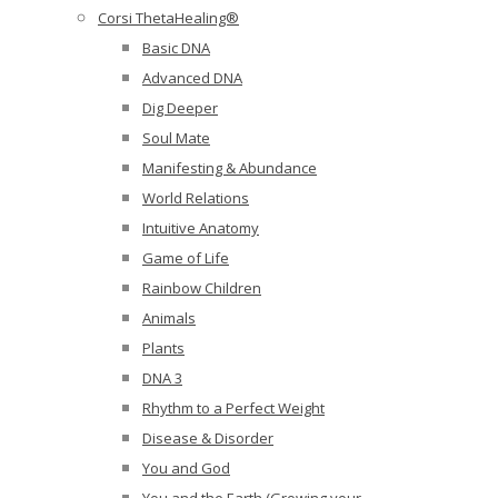
Corsi ThetaHealing®
Basic DNA
Advanced DNA
Dig Deeper
Soul Mate
Manifesting & Abundance
World Relations
Intuitive Anatomy
Game of Life
Rainbow Children
Animals
Plants
DNA 3
Rhythm to a Perfect Weight
Disease & Disorder
You and God
You and the Earth (Growing your