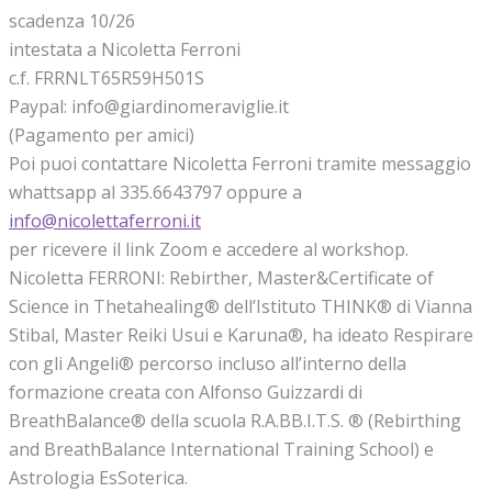
scadenza 10/26
intestata a Nicoletta Ferroni
c.f. FRRNLT65R59H501S
Paypal: info@giardinomeraviglie.it
(Pagamento per amici)
Poi puoi contattare Nicoletta Ferroni tramite messaggio
whattsapp al 335.6643797 oppure a
info@nicolettaferroni.it
per ricevere il link Zoom e accedere al workshop.
Nicoletta FERRONI: Rebirther, Master&Certificate of
Science in Thetahealing® dell’Istituto THINK® di Vianna
Stibal, Master Reiki Usui e Karuna®, ha ideato Respirare
con gli Angeli® percorso incluso all’interno della
formazione creata con Alfonso Guizzardi di
BreathBalance® della scuola R.A.BB.I.T.S. ® (Rebirthing
and BreathBalance International Training School) e
Astrologia EsSoterica.