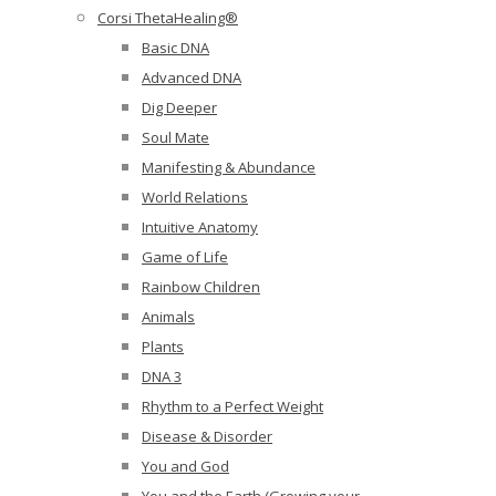
Corsi ThetaHealing®
Basic DNA
Advanced DNA
Dig Deeper
Soul Mate
Manifesting & Abundance
World Relations
Intuitive Anatomy
Game of Life
Rainbow Children
Animals
Plants
DNA 3
Rhythm to a Perfect Weight
Disease & Disorder
You and God
You and the Earth (Growing your