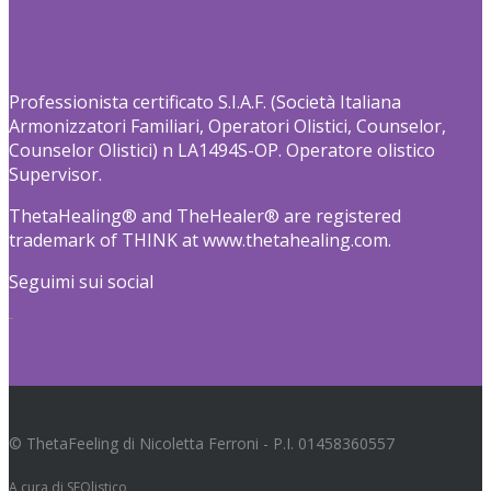
Professionista certificato S.I.A.F. (Società Italiana
Armonizzatori Familiari, Operatori Olistici, Counselor,
Counselor Olistici) n LA1494S-OP. Operatore olistico
Supervisor.
ThetaHealing® and TheHealer® are registered
trademark of THINK at www.thetahealing.com.
Seguimi sui social
© ThetaFeeling di Nicoletta Ferroni - P.I. 01458360557
A cura di
SEOlistico