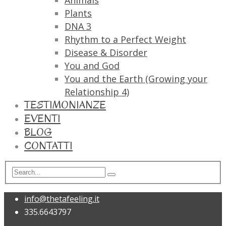
Animals
Plants
DNA 3
Rhythm to a Perfect Weight
Disease & Disorder
You and God
You and the Earth (Growing your
Relationship 4)
TESTIMONIANZE
EVENTI
BLOG
CONTATTI
info@thetafeeling.it
335.6643797