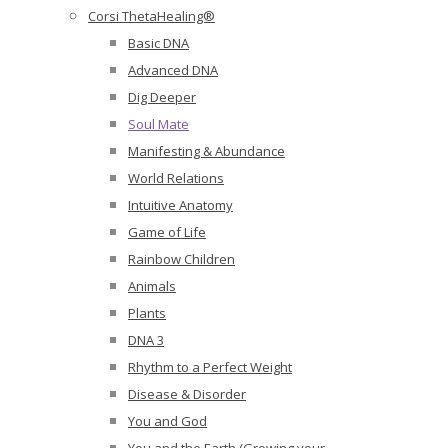
Corsi ThetaHealing®
Basic DNA
Advanced DNA
Dig Deeper
Soul Mate
Manifesting & Abundance
World Relations
Intuitive Anatomy
Game of Life
Rainbow Children
Animals
Plants
DNA 3
Rhythm to a Perfect Weight
Disease & Disorder
You and God
You and the Earth (Growing your