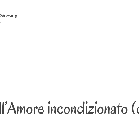
 (Growing
4)
ell’Amore incondizionato