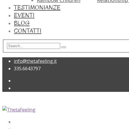
Rainbow Children
Relationship 
TESTIMONIANZE
EVENTI
BLOG
CONTATTI
info@thetafeeling.it
335.6643797