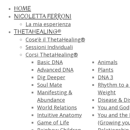
HOME
NICOLETTA FERRONI
La mia esperienza
THETAHEALING®
Cose’è il ThetaHealing®
Sessioni Individuali
Corsi ThetaHealing®
Basic DNA
Animals
Advanced DNA
Plants
Dig Deeper
DNA 3
Soul Mate
Rhythm to a 
Manifesting &
Weight
Abundance
Disease & Di
World Relations
You and God
Intuitive Anatomy
You and the 
Game of Life
(Growing yo