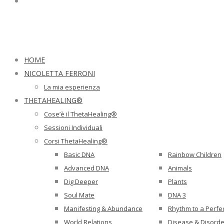
HOME
NICOLETTA FERRONI
La mia esperienza
THETAHEALING®
Cose’è il ThetaHealing®
Sessioni Individuali
Corsi ThetaHealing®
Basic DNA
Rainbow Children
Advanced DNA
Animals
Dig Deeper
Plants
Soul Mate
DNA 3
Manifesting & Abundance
Rhythm to a Perfe
World Relations
Disease & Disorde