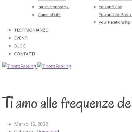
Intuitive Anatomy
You and God
You and the Earth
Game of Life
your Relationship 
TESTIMONIANZE
EVENTI
BLOG
CONTATTI
Ti amo alle frequenze d
Marzo 15, 2022
Category:
Download