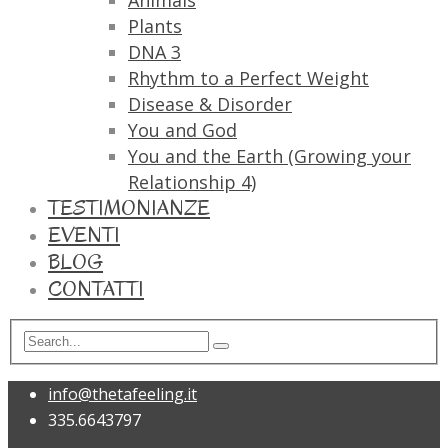
Animals
Plants
DNA 3
Rhythm to a Perfect Weight
Disease & Disorder
You and God
You and the Earth (Growing your
Relationship 4)
TESTIMONIANZE
EVENTI
BLOG
CONTATTI
info@thetafeeling.it
335.6643797