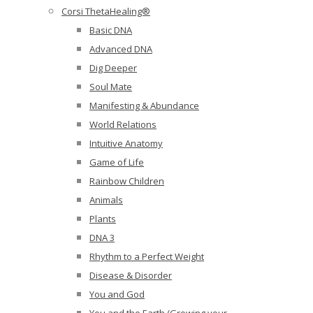
Corsi ThetaHealing®
Basic DNA
Advanced DNA
Dig Deeper
Soul Mate
Manifesting & Abundance
World Relations
Intuitive Anatomy
Game of Life
Rainbow Children
Animals
Plants
DNA 3
Rhythm to a Perfect Weight
Disease & Disorder
You and God
You and the Earth (Growing your