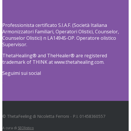
Professionista certificato S.I.A.F. (Società Italiana
Armonizzatori Familiari, Operatori Olistici, Counselor,
Counselor Olistici) n LA1494S-OP. Operatore olistico
Supervisor.
ThetaHealing® and TheHealer® are registered
trademark of THINK at www.thetahealing.com.
Seguimi sui social
© ThetaFeeling di Nicoletta Ferroni - P.I. 01458360557
A cura di
SEOlistico