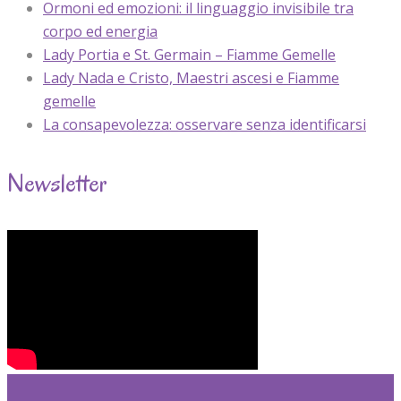
Ormoni ed emozioni: il linguaggio invisibile tra
corpo ed energia
Lady Portia e St. Germain – Fiamme Gemelle
Lady Nada e Cristo, Maestri ascesi e Fiamme
gemelle
La consapevolezza: osservare senza identificarsi
Newsletter