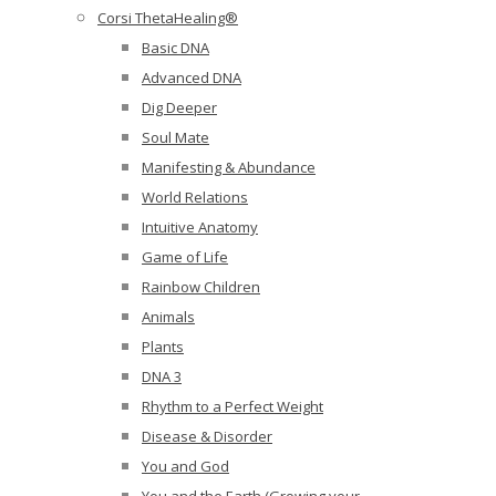
Corsi ThetaHealing®
Basic DNA
Advanced DNA
Dig Deeper
Soul Mate
Manifesting & Abundance
World Relations
Intuitive Anatomy
Game of Life
Rainbow Children
Animals
Plants
DNA 3
Rhythm to a Perfect Weight
Disease & Disorder
You and God
You and the Earth (Growing your