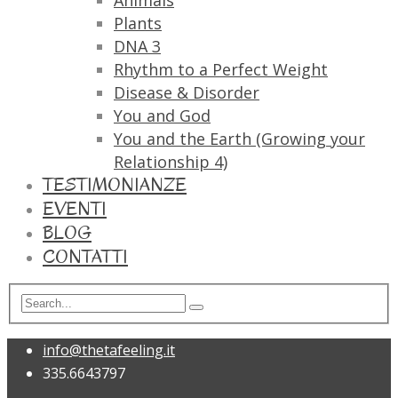
Animals
Plants
DNA 3
Rhythm to a Perfect Weight
Disease & Disorder
You and God
You and the Earth (Growing your
Relationship 4)
TESTIMONIANZE
EVENTI
BLOG
CONTATTI
info@thetafeeling.it
335.6643797