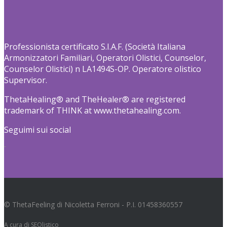
Professionista certificato S.I.A.F. (Società Italiana
Armonizzatori Familiari, Operatori Olistici, Counselor,
Counselor Olistici) n LA1494S-OP. Operatore olistico
Supervisor.
ThetaHealing® and TheHealer® are registered
trademark of THINK at www.thetahealing.com.
Seguimi sui social
© ThetaFeeling di Nicoletta Ferroni - P.I. 01458360557
A cura di
SEOlistico