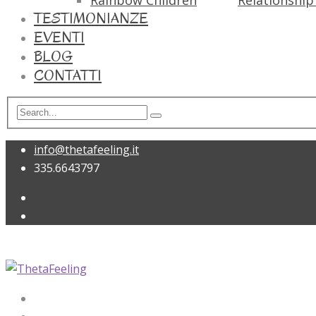
Rainbow Children
Relationship 
TESTIMONIANZE
EVENTI
BLOG
CONTATTI
info@thetafeeling.it
335.6643797