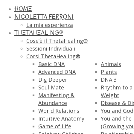
HOME
NICOLETTA FERRONI
La mia esperienza
THETAHEALING®
Cose’è il ThetaHealing®
Sessioni Individuali
Corsi ThetaHealing®
Basic DNA
Animals
Advanced DNA
Plants
Dig Deeper
DNA 3
Soul Mate
Rhythm to a 
Manifesting &
Weight
Abundance
Disease & Di
World Relations
You and God
Intuitive Anatomy
You and the 
Game of Life
(Growing yo