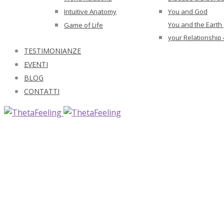
Intuitive Anatomy
You and God
You and the Earth
Game of Life
your Relationship 
TESTIMONIANZE
EVENTI
BLOG
CONTATTI