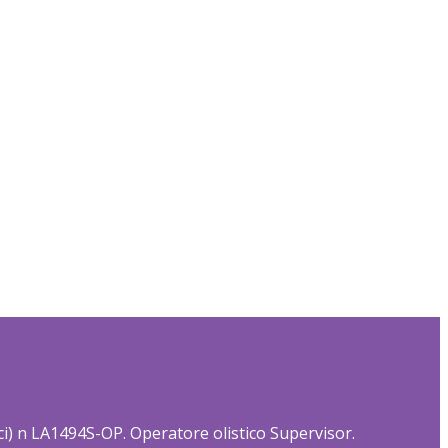
tici) n LA1494S-OP. Operatore olistico Supervisor.