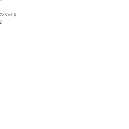
 (Growing
4)
Planes of Existenc