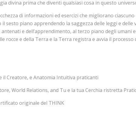
gia divina prima che diventi qualsiasi cosa in questo univers
ricchezza di informazioni ed esercizi che migliorano ciascun
il sesto piano apprendendo la saggezza delle leggi e delle virt
gli antenati e dell’apprendimento, al terzo piano degli umani
elle rocce e della Terra e la Terra registra e avvia il process
l Creatore, e Anatomia Intuitiva praticanti
e, World Relations, and Tu e la tua Cerchia ristretta Pratic
Certificato originale del THINK