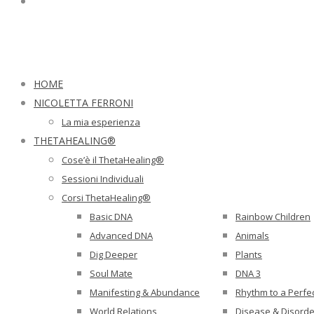
HOME
NICOLETTA FERRONI
La mia esperienza
THETAHEALING®
Cose’è il ThetaHealing®
Sessioni Individuali
Corsi ThetaHealing®
Basic DNA
Rainbow Children
Advanced DNA
Animals
Dig Deeper
Plants
Soul Mate
DNA 3
Manifesting & Abundance
Rhythm to a Perfe
World Relations
Disease & Disorde