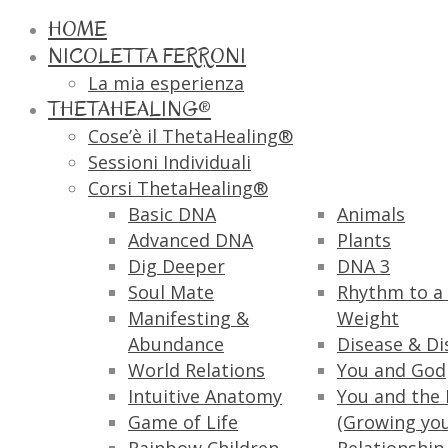
HOME
NICOLETTA FERRONI
La mia esperienza
THETAHEALING®
Cose’è il ThetaHealing®
Sessioni Individuali
Corsi ThetaHealing®
Basic DNA
Animals
Advanced DNA
Plants
Dig Deeper
DNA 3
Soul Mate
Rhythm to a 
Manifesting &
Weight
Abundance
Disease & Di
World Relations
You and God
Intuitive Anatomy
You and the 
Game of Life
(Growing yo