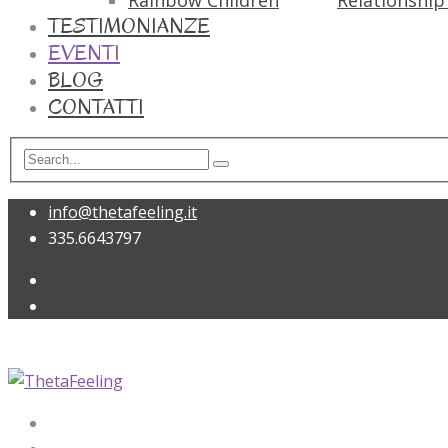
Rainbow Children
Relationship 
TESTIMONIANZE
EVENTI
BLOG
CONTATTI
info@thetafeeling.it
335.6643797