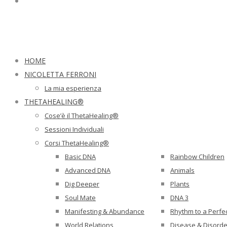
HOME
NICOLETTA FERRONI
La mia esperienza
THETAHEALING®
Cose’è il ThetaHealing®
Sessioni Individuali
Corsi ThetaHealing®
Basic DNA
Rainbow Children
Advanced DNA
Animals
Dig Deeper
Plants
Soul Mate
DNA 3
Manifesting & Abundance
Rhythm to a Perfe
World Relations
Disease & Disorde