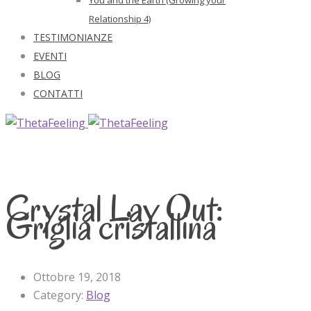
Relationship 4)
TESTIMONIANZE
EVENTI
BLOG
CONTATTI
Crystal Lay Out:
Griglia cristallina
Ottobre 19, 2018
Category:
Blog