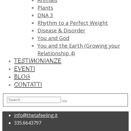
Animals
Plants
DNA 3
Rhythm to a Perfect Weight
Disease & Disorder
You and God
You and the Earth (Growing your
Relationship 4)
TESTIMONIANZE
EVENTI
BLOG
CONTATTI
info@thetafeeling.it
335.6643797