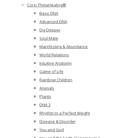
Corsi ThetaHealing®
Basic DNA
Advanced DNA
Dig Deeper
Soul Mate
Manifesting & Abundance
World Relations
Intuitive Anatomy
Game of Life
Rainbow Children
Animals
Plants
DNA 3
Rhythm to a Perfect Weight
Disease & Disorder
You and God
You and the Earth (Growing your