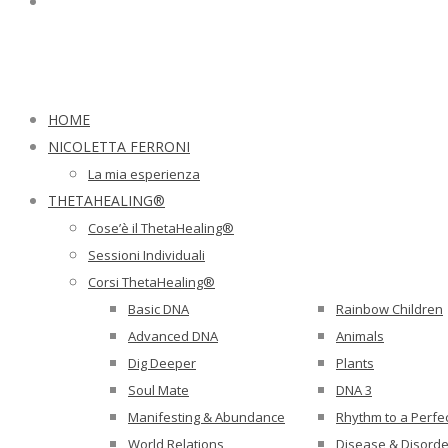
HOME
NICOLETTA FERRONI
La mia esperienza
THETAHEALING®
Cose’è il ThetaHealing®
Sessioni Individuali
Corsi ThetaHealing®
Basic DNA
Rainbow Children
Advanced DNA
Animals
Dig Deeper
Plants
Soul Mate
DNA 3
Manifesting & Abundance
Rhythm to a Perfe
World Relations
Disease & Disorde