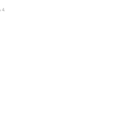
 4.
 ThetaHealing®