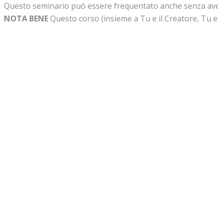
Questo seminario può essere frequentato anche senza aver g
NOTA BENE
Questo corso (insieme a Tu e il Creatore, Tu e 
per una sessi