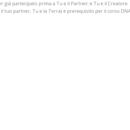
ià partecipato prima a Tu e il Partner; e Tu e il Creatore.
il tuo partner, Tu e la Terra) è prerequisito per il corso DNA
Contattami
one privata o per riservare il tuo posto al prossimo corso