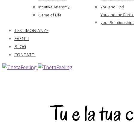
Intuitive Anatomy
You and God
You and the Earth
Game of Life
your Relationship 
TESTIMONIANZE
EVENTI
BLOG
CONTATTI
Tu e la tua 