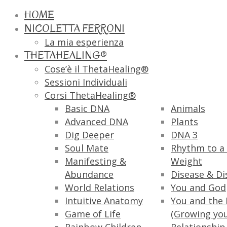
HOME
NICOLETTA FERRONI
La mia esperienza
THETAHEALING®
Cose’è il ThetaHealing®
Sessioni Individuali
Corsi ThetaHealing®
Basic DNA
Animals
Advanced DNA
Plants
Dig Deeper
DNA 3
Soul Mate
Rhythm to a 
Manifesting &
Weight
Abundance
Disease & Di
World Relations
You and God
Intuitive Anatomy
You and the 
Game of Life
(Growing yo