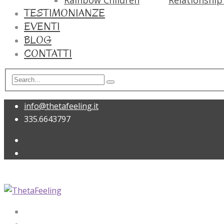
Rainbow Children
Relationship 
TESTIMONIANZE
EVENTI
BLOG
CONTATTI
info@thetafeeling.it
335.6643797